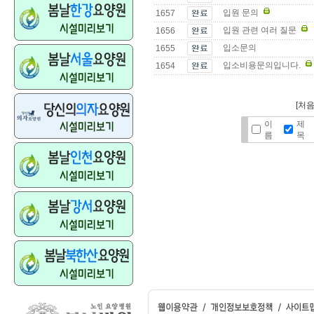
입원 문의
1657
입원 관련 여러 질문
1656
입소문의
1655
입소비용문의입니다.
1654
[처음
이
제
름
목