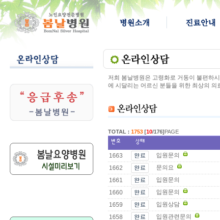
저희 봄날병원은 고령화로 거동이 불편하시고
에 시달리는 어르신 분들을 위한 최상의 의
TOTAL :
1753
[
10
/176]
PAGE
입원문의
1663
문의요
1662
입원문의
1661
입원문의
1660
입원상담
1659
입원관련문의
1658