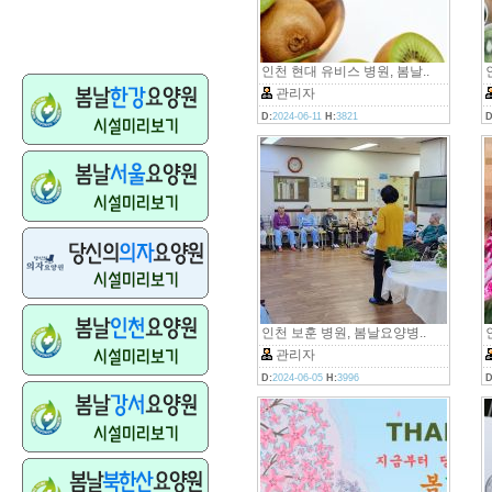
인천 현대 유비스 병원, 봄날..
관리자
D:
2024-06-11
H:
3821
D
인천 보훈 병원, 봄날요양병..
관리자
D:
2024-06-05
H:
3996
D