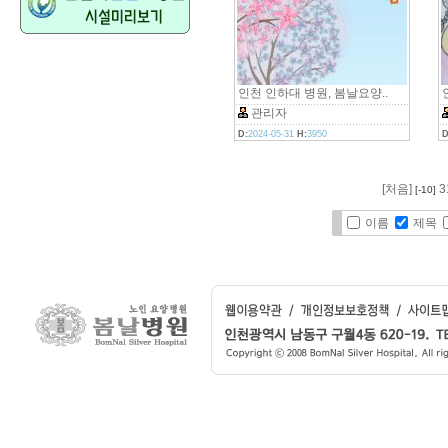
인천 인하대 병원, 봄날요양..
관리자
D:
2024-05-31
H:
3950
D
[처음]
3
[-10]
이름
제목