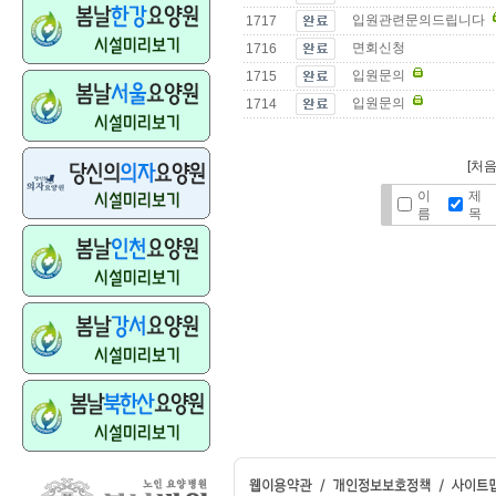
입원관련문의드립니다
1717
면회신청
1716
입원문의
1715
입원문의
1714
[처음
이
제
름
목