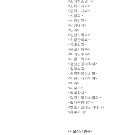
<소아청소년과>
<소화기내과>
<순화기내과>
<신경과>
<신경외과>
<신장내과>
<안과>
<영상의학과>
<위장관외과>
<유방외과>
<응급의학과>
<이비인후과>
<재활의학과>
<정신건강의학과>
<정형외과>
<중환자외상외과>
<진단검사의학과>
<치과>
<피부과>
<핵의학과>
<혈관신장이식외과>
<혈액종양내과>
<호흡기알레르기내과>
<흉부외과>
-서울삼성병원-