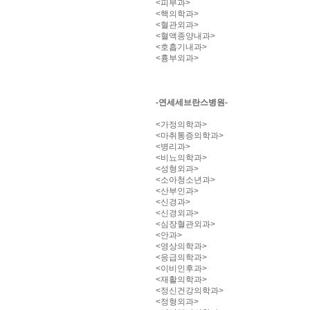
<피부과>
<핵의학과>
<혈관외과>
<혈액종양내과>
<호흡기내과>
<흉부외과>
-연세세브란스병원-
<가정의학과>
<마취통증의학과>
<병리과>
<비뇨의학과>
<성형외과>
<소아청소년과>
<산부인과>
<신경과>
<신경외과>
<심장혈관외과>
<안과>
<영상의학과>
<응급의학과>
<이비인후과>
<재활의학과>
<정신건강의학과>
<정형외과>