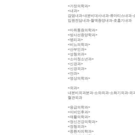
<가정의학과>
<내과>
감염내과-내분비대사내과-류마티스내과-
입원전담내과-혈액종양내과-호흡기내과
<마취통증의학과>
<방사선종양학과>
<병리과>
<비뇨의학과>
<산부인과>
<성형외과>
<소아청소년과>
<신경과>
<신경외과>
<안과>
<영상의학과>
<외과>
내분비외과분과-소와외과-소화기외과-외
혈관외과
<응급의학과>
<이비인후과>
<재활의학과>
<정신건강의학과>
<정형외과>
<중환자의학과>