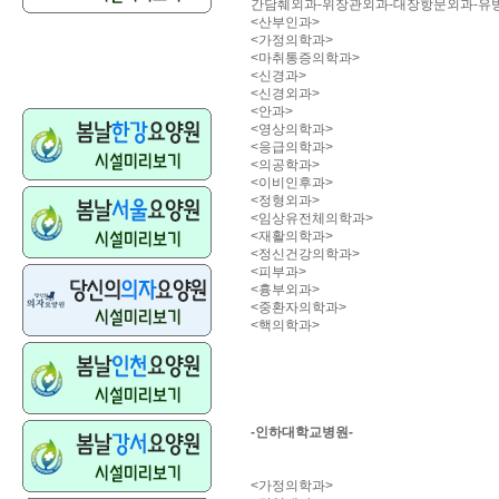
간담췌외과-위장관외과-대장항문외과-유
<산부인과>
<가정의학과>
<마취통증의학과>
<신경과>
<신경외과>
<안과>
<영상의학과>
<응급의학과>
<의공학과>
<이비인후과>
<정형외과>
<임상유전체의학과>
<재활의학과>
<정신건강의학과>
<피부과>
<흉부외과>
<중환자의학과>
<핵의학과>
-인하대학교병원-
<가정의학과>