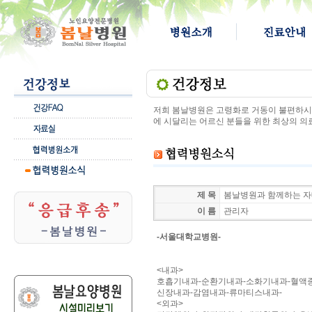
저희 봄날병원은 고령화로 거동이 불편하시고
에 시달리는 어르신 분들을 위한 최상의 의
제 목
봄날병원과 함께하는 
이 름
관리자
-서울대학교병원-
<내과>
호흡기내과-순환기내과-소화기내과-혈액
신장내과-감염내과-류마티스내과-
<외과>