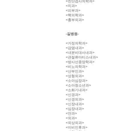
<진단검사의학과>
<치과>
<피부과>
<핵의학과>
<흉부외과>
-길병원-
<가정의학과>
<감염내과>
<내분비대사내과>
<관절류마티스내과>
<방사선종양학과>
<비뇨의학과>
<산부인과>
<성형외과>
<소아심장과>
<소아청소년과>
<소화기내과>
<신경과>
<신경외과>
<신장내과>
<심장내과>
<안과>
<외과>
<외상외과>
<이비인후과>