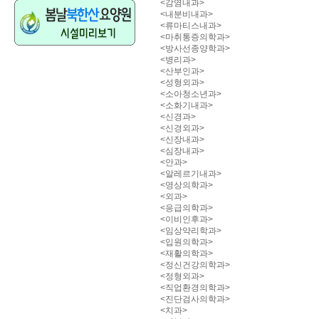
<감염내과>
<내분비내과>
<류마티스내과>
<마취통증의학과>
<방사선종양학과>
<병리과>
<산부인과>
<성형외과>
<소아청소년과>
<소화기내과>
<신경과>
<신경외과>
<신장내과>
<심장내과>
<안과>
<알레르기내과>
<영상의학과>
<외과>
<응급의학과>
<이비인후과>
<임상약리학과>
<입원의학과>
<재활의학과>
<정신건강의학과>
<정형외과>
<직업환경의학과>
<진단검사의학과>
<치과>