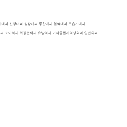
기내과-신장내과-심장내과-통합내과-혈액내과-호흡기내과
과-소아외과-위장관외과-유방외과-이식중환자외상외과-일반외과