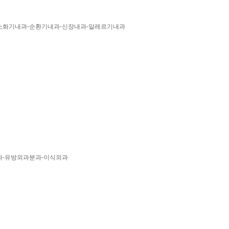
소화기내과-순환기내과-신장내과-알레르기내과
과-유방외과분과-이식외과