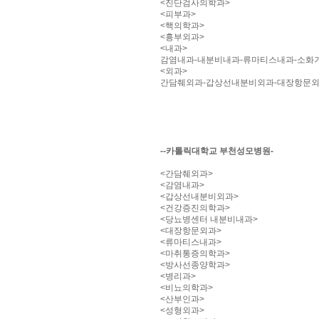
<진단검사의학과>
<피부과>
<핵의학과>
<흉부외과>
<내과>
감염내과-내분비내과-류마티스내과-소화
<외과>
간담췌외과-갑상선내분비외과-대장항문외
--카톨릭대학교 부천성모병원-
<간담췌외과>
<감염내과>
<갑상선내분비외과>
<건강증진의학과>
<당뇨병센터 내분비내과>
<대장항문외과>
<류마티스내과>
<마취통증의학과>
<방사선종양학과>
<병리과>
<비뇨의학과>
<산부인과>
<성형외과>