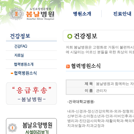
저희 봄날병원은 고령화로 거동이 불편하시고
에 시달리는 어르신 분들을 위한 최상의 의
제 목
봄날병원과 함께하는 
이 름
관리자
-건국대학교병원-
내과-신경과-정신건강의학과-외과-정형외
산부인과-소아청소년과-안과-이비인후과
병리과-진단검사의학과-재활의학과-핵의
치과보철과-치과교정과